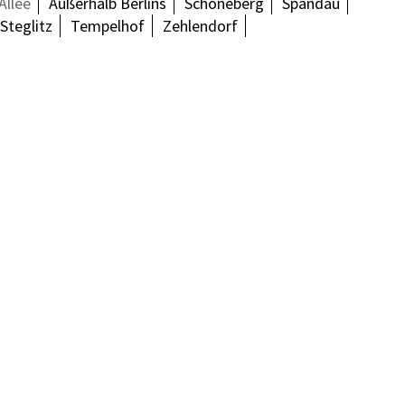
Allee
Außerhalb Berlins
Schöneberg
Spandau
Steglitz
Tempelhof
Zehlendorf