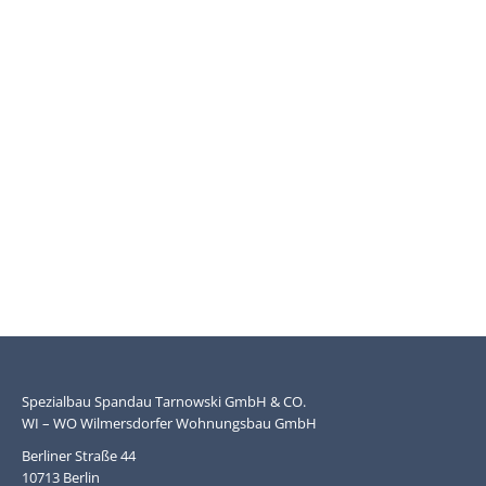
Spezialbau Spandau Tarnowski GmbH & CO.
WI – WO Wilmersdorfer Wohnungsbau GmbH
Berliner Straße 44
10713 Berlin